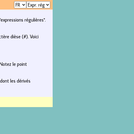
xpressions régulières".
ère dièse (#). Voici
Notez le point
dont les dérivés