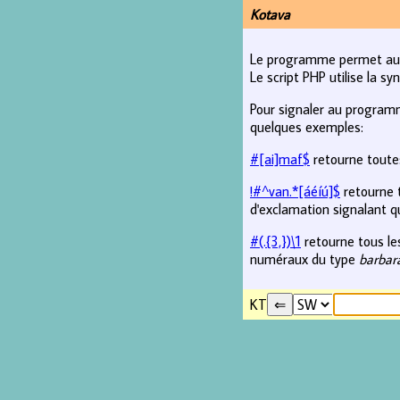
Kotava
Le programme permet auss
Le script PHP utilise la s
Pour signaler au programm
quelques exemples:
#[ai]maf$
retourne toutes
!#^van.*[áéíú]$
retourne t
d'exclamation signalant qu
#(.{3,})\1
retourne tous les
numéraux du type
barbar
KT