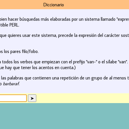
Diccionario
ien hacer búsquedas más elaboradas por un sistema llamado "expresio
tible PERL.
que quieres usar este sistema, precede la expresión del carácter sost
 los pares filo/fobo.
todos los verbos que empiezan con el prefijo "van-" o el sílabe "van".
ue hay que tener los acentos en cuenta.)
las palabras que contienen una repetición de un grupo de al menos tre
mo
barbaraf
.