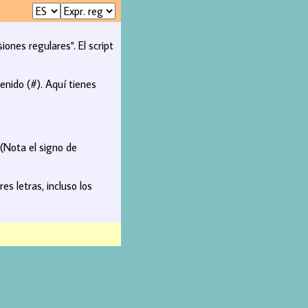
nes regulares". El script
enido (#). Aquí tienes
 (Nota el signo de
s letras, incluso los