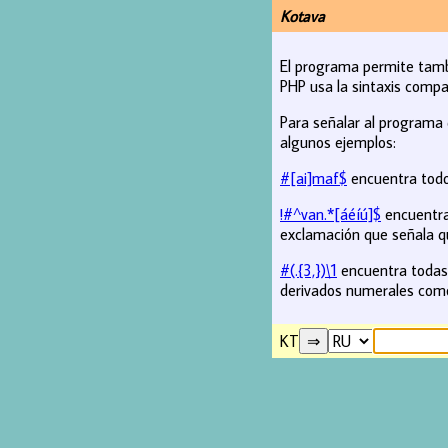
Kotava
El programa permite tamb
PHP usa la sintaxis compa
Para señalar al programa 
algunos ejemplos:
#[ai]maf$
encuentra todos
!#^van.*[áéíú]$
encuentra 
exclamación que señala q
#(.{3,})\1
encuentra todas 
derivados numerales co
KT