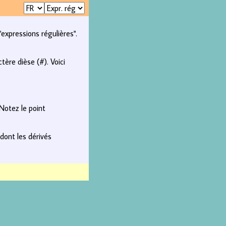
xpressions régulières".
ère dièse (#). Voici
Notez le point
dont les dérivés