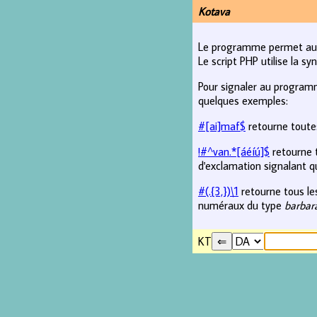
Kotava
Le programme permet auss
Le script PHP utilise la s
Pour signaler au programm
quelques exemples:
#[ai]maf$
retourne toutes
!#^van.*[áéíú]$
retourne t
d'exclamation signalant qu
#(.{3,})\1
retourne tous les
numéraux du type
barbar
KT