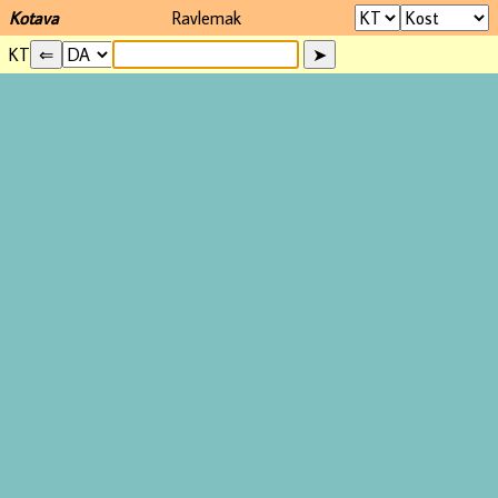
Kotava
Ravlemak
KT