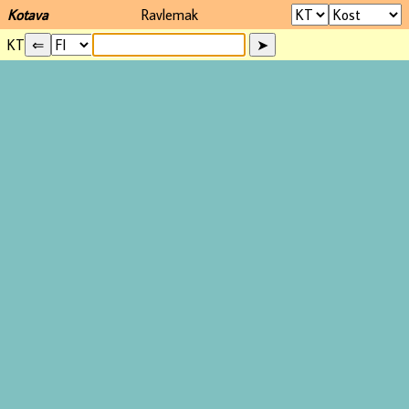
Kotava
Ravlemak
KT