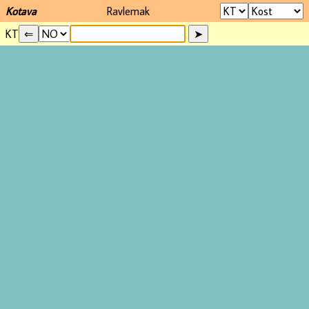
Kotava
Ravlemak
KT