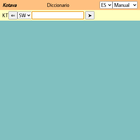
Kotava
Diccionario
KT