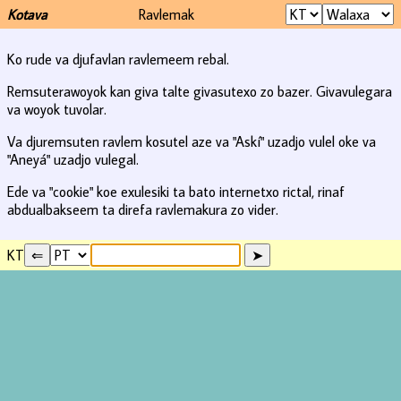
Kotava
Ravlemak
Ko rude va djufavlan ravlemeem rebal.
Remsuterawoyok kan giva talte givasutexo zo bazer. Givavulegara
va woyok tuvolar.
Va djuremsuten ravlem kosutel aze va "Askí" uzadjo vulel oke va
"Aneyá" uzadjo vulegal.
Ede va "cookie" koe exulesiki ta bato internetxo rictal, rinaf
abdualbakseem ta direfa ravlemakura zo vider.
KT