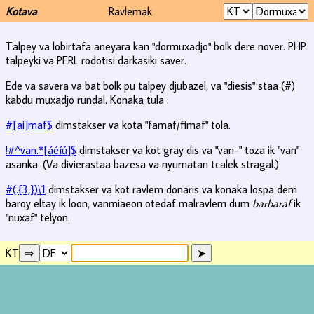
Kotava
Ravlemak
Talpey va lobirtafa aneyara kan "dormuxadjo" bolk dere nover. PHP
talpeyki va PERL rodotisi darkasiki saver.
Ede va savera va bat bolk pu talpey djubazel, va "diesis" staa (#)
kabdu muxadjo rundal. Konaka tula :
#[ai]maf$
dimstakser va kota "famaf/fimaf" tola.
!#^van.*[áéíú]$
dimstakser va kot gray dis va "van-" toza ik "van"
asanka. (Va divierastaa bazesa va nyurnatan tcalek stragal.)
#(.{3,})\1
dimstakser va kot ravlem donaris va konaka lospa dem
baroy eltay ik loon, vanmiaeon otedaf malravlem dum
barbaraf
ik
"nuxaf" telyon.
KT