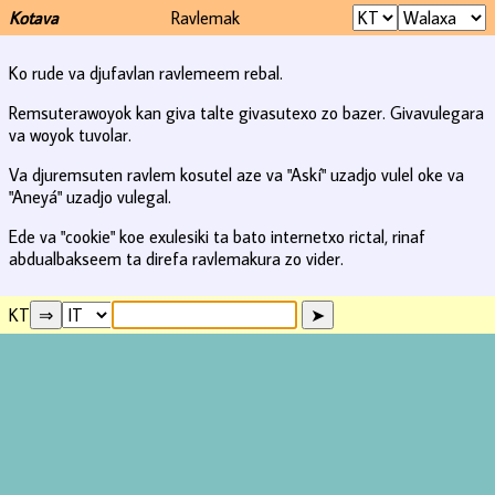
Kotava
Ravlemak
Ko rude va djufavlan ravlemeem rebal.
Remsuterawoyok kan giva talte givasutexo zo bazer. Givavulegara
va woyok tuvolar.
Va djuremsuten ravlem kosutel aze va "Askí" uzadjo vulel oke va
"Aneyá" uzadjo vulegal.
Ede va "cookie" koe exulesiki ta bato internetxo rictal, rinaf
abdualbakseem ta direfa ravlemakura zo vider.
KT