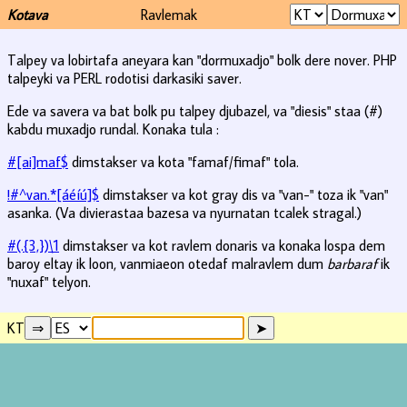
Kotava
Ravlemak
Talpey va lobirtafa aneyara kan "dormuxadjo" bolk dere nover. PHP
talpeyki va PERL rodotisi darkasiki saver.
Ede va savera va bat bolk pu talpey djubazel, va "diesis" staa (#)
kabdu muxadjo rundal. Konaka tula :
#[ai]maf$
dimstakser va kota "famaf/fimaf" tola.
!#^van.*[áéíú]$
dimstakser va kot gray dis va "van-" toza ik "van"
asanka. (Va divierastaa bazesa va nyurnatan tcalek stragal.)
#(.{3,})\1
dimstakser va kot ravlem donaris va konaka lospa dem
baroy eltay ik loon, vanmiaeon otedaf malravlem dum
barbaraf
ik
"nuxaf" telyon.
KT