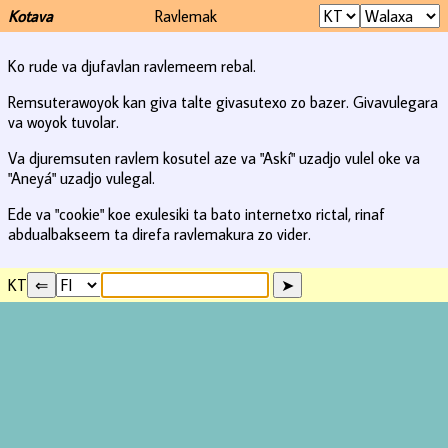
Kotava
Ravlemak
Ko rude va djufavlan ravlemeem rebal.
Remsuterawoyok kan giva talte givasutexo zo bazer. Givavulegara
va woyok tuvolar.
Va djuremsuten ravlem kosutel aze va "Askí" uzadjo vulel oke va
"Aneyá" uzadjo vulegal.
Ede va "cookie" koe exulesiki ta bato internetxo rictal, rinaf
abdualbakseem ta direfa ravlemakura zo vider.
KT