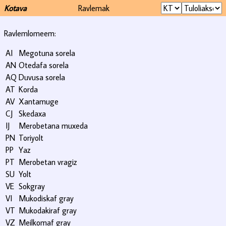
Kotava
Ravlemak
Ravlemlomeem:
AI
Megotuna sorela
AN
Otedafa sorela
AQ
Duvusa sorela
AT
Korda
AV
Xantamuge
CJ
Skedaxa
IJ
Merobetana muxeda
PN
Toriyolt
PP
Yaz
PT
Merobetan vragiz
SU
Yolt
VE
Sokgray
VI
Mukodiskaf gray
VT
Mukodakiraf gray
VZ
Meilkomaf gray