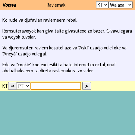
Kotava
Ravlemak
Ko rude va djufavlan ravlemeem rebal.
Remsuterawoyok kan giva talte givasutexo zo bazer. Givavulegara
va woyok tuvolar.
Va djuremsuten ravlem kosutel aze va "Askí" uzadjo vulel oke va
"Aneyá" uzadjo vulegal.
Ede va "cookie" koe exulesiki ta bato internetxo rictal, rinaf
abdualbakseem ta direfa ravlemakura zo vider.
KT