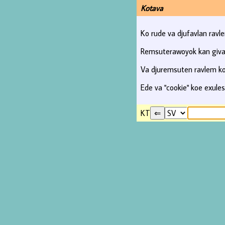
Kotava
Ko rude va djufavlan ravl
Remsuterawoyok kan giva 
Va djuremsuten ravlem kos
Ede va "cookie" koe exules
KT