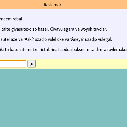
Ravlemak
emeem rebal.
talte givasutexo zo bazer. Givavulegara va woyok tuvolar.
utel aze va "Askí" uzadjo vulel oke va "Aneyá" uzadjo vulegal.
iki ta bato internetxo rictal, rinaf abdualbakseem ta direfa ravlemakur