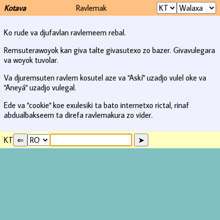
Kotava
Ravlemak
Ko rude va djufavlan ravlemeem rebal.
Remsuterawoyok kan giva talte givasutexo zo bazer. Givavulegara
va woyok tuvolar.
Va djuremsuten ravlem kosutel aze va "Askí" uzadjo vulel oke va
"Aneyá" uzadjo vulegal.
Ede va "cookie" koe exulesiki ta bato internetxo rictal, rinaf
abdualbakseem ta direfa ravlemakura zo vider.
KT