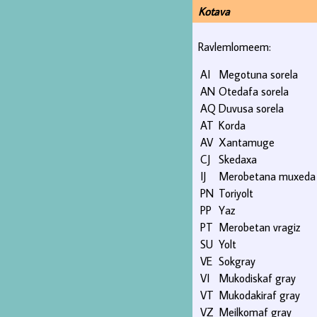
Kotava
Ravlemlomeem:
AI
Megotuna sorela
AN
Otedafa sorela
AQ
Duvusa sorela
AT
Korda
AV
Xantamuge
CJ
Skedaxa
IJ
Merobetana muxeda
PN
Toriyolt
PP
Yaz
PT
Merobetan vragiz
SU
Yolt
VE
Sokgray
VI
Mukodiskaf gray
VT
Mukodakiraf gray
VZ
Meilkomaf gray