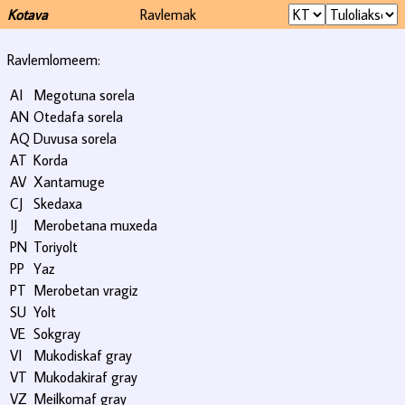
Kotava
Ravlemak
Ravlemlomeem:
AI
Megotuna sorela
AN
Otedafa sorela
AQ
Duvusa sorela
AT
Korda
AV
Xantamuge
CJ
Skedaxa
IJ
Merobetana muxeda
PN
Toriyolt
PP
Yaz
PT
Merobetan vragiz
SU
Yolt
VE
Sokgray
VI
Mukodiskaf gray
VT
Mukodakiraf gray
VZ
Meilkomaf gray