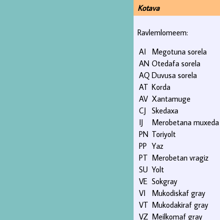
Kotava
Ravlemlomeem:
AI
Megotuna sorela
AN
Otedafa sorela
AQ
Duvusa sorela
AT
Korda
AV
Xantamuge
CJ
Skedaxa
IJ
Merobetana muxeda
PN
Toriyolt
PP
Yaz
PT
Merobetan vragiz
SU
Yolt
VE
Sokgray
VI
Mukodiskaf gray
VT
Mukodakiraf gray
VZ
Meilkomaf gray