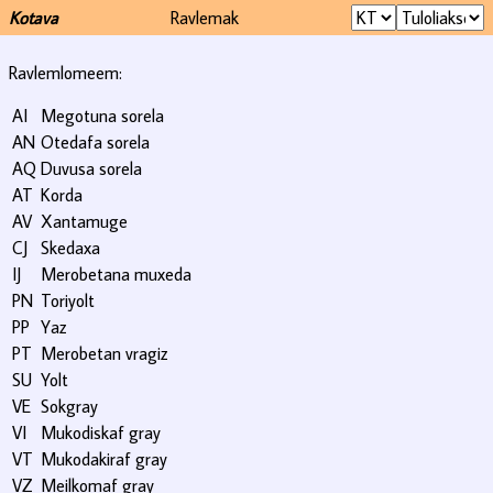
Kotava
Ravlemak
Ravlemlomeem:
AI
Megotuna sorela
AN
Otedafa sorela
AQ
Duvusa sorela
AT
Korda
AV
Xantamuge
CJ
Skedaxa
IJ
Merobetana muxeda
PN
Toriyolt
PP
Yaz
PT
Merobetan vragiz
SU
Yolt
VE
Sokgray
VI
Mukodiskaf gray
VT
Mukodakiraf gray
VZ
Meilkomaf gray