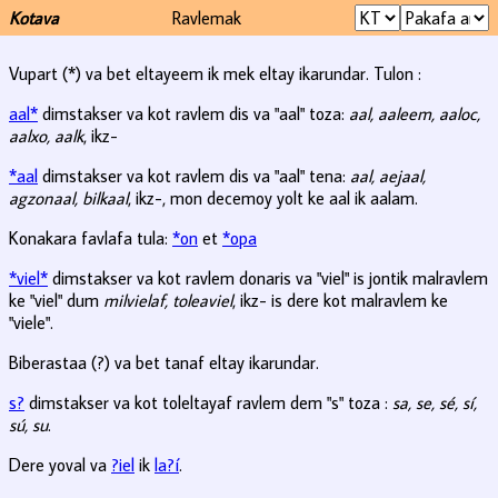
Kotava
Ravlemak
Vupart (*) va bet eltayeem ik mek eltay ikarundar. Tulon :
aal*
dimstakser va kot ravlem dis va "aal" toza:
aal, aaleem, aaloc,
aalxo, aalk
, ikz-
*aal
dimstakser va kot ravlem dis va "aal" tena:
aal, aejaal,
agzonaal, bilkaal
, ikz-, mon decemoy yolt ke aal ik aalam.
Konakara favlafa tula:
*on
et
*opa
*viel*
dimstakser va kot ravlem donaris va "viel" is jontik malravlem
ke "viel" dum
milvielaf, toleaviel
, ikz- is dere kot malravlem ke
"viele".
Biberastaa (?) va bet tanaf eltay ikarundar.
s?
dimstakser va kot toleltayaf ravlem dem "s" toza :
sa, se, sé, sí,
sú, su
.
Dere yoval va
?iel
ik
la?í
.