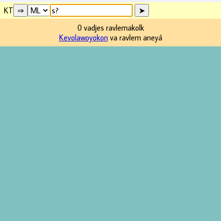
KT
0 vadjes ravlemakolk
Kevolawoyokon
va ravlem aneyá