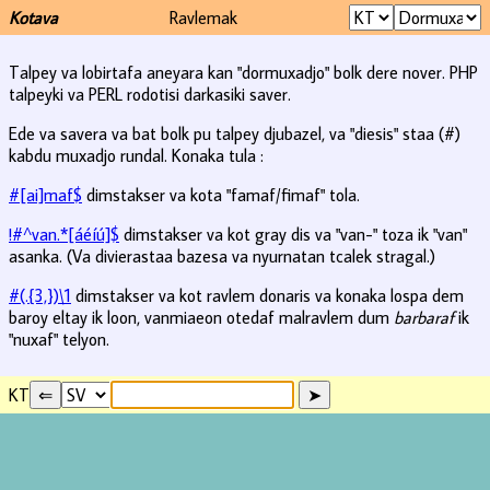
Kotava
Ravlemak
Talpey va lobirtafa aneyara kan "dormuxadjo" bolk dere nover. PHP
talpeyki va PERL rodotisi darkasiki saver.
Ede va savera va bat bolk pu talpey djubazel, va "diesis" staa (#)
kabdu muxadjo rundal. Konaka tula :
#[ai]maf$
dimstakser va kota "famaf/fimaf" tola.
!#^van.*[áéíú]$
dimstakser va kot gray dis va "van-" toza ik "van"
asanka. (Va divierastaa bazesa va nyurnatan tcalek stragal.)
#(.{3,})\1
dimstakser va kot ravlem donaris va konaka lospa dem
baroy eltay ik loon, vanmiaeon otedaf malravlem dum
barbaraf
ik
"nuxaf" telyon.
KT