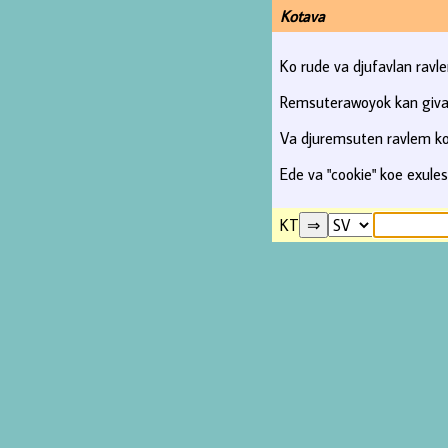
Kotava
Ko rude va djufavlan ravl
Remsuterawoyok kan giva 
Va djuremsuten ravlem kos
Ede va "cookie" koe exules
KT