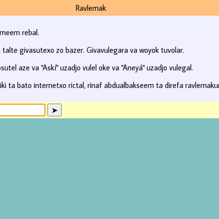
Ravlemak
emeem rebal.
talte givasutexo zo bazer. Givavulegara va woyok tuvolar.
utel aze va "Askí" uzadjo vulel oke va "Aneyá" uzadjo vulegal.
iki ta bato internetxo rictal, rinaf abdualbakseem ta direfa ravlemakur