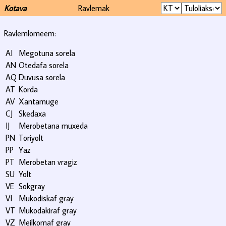
Kotava
Ravlemak
Ravlemlomeem:
AI
Megotuna sorela
AN
Otedafa sorela
AQ
Duvusa sorela
AT
Korda
AV
Xantamuge
CJ
Skedaxa
IJ
Merobetana muxeda
PN
Toriyolt
PP
Yaz
PT
Merobetan vragiz
SU
Yolt
VE
Sokgray
VI
Mukodiskaf gray
VT
Mukodakiraf gray
VZ
Meilkomaf gray