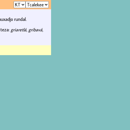
uxadjo rundal.
 teza:
griaretlá, gribavá,