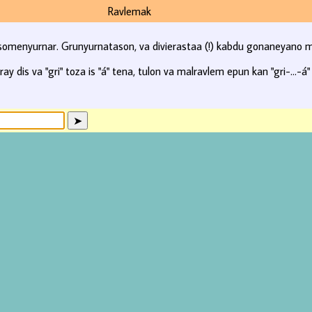
Ravlemak
 somenyurnar. Grunyurnatason, va divierastaa (!) kabdu gonaneyano m
y dis va "gri" toza is "á" tena, tulon va malravlem epun kan "gri-...-á"