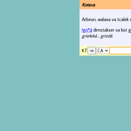
Kotava
Arbeon, walaxa va tcalek
!gri*á
dimstakser va kot gra
grieleká... grizdá
.
KT