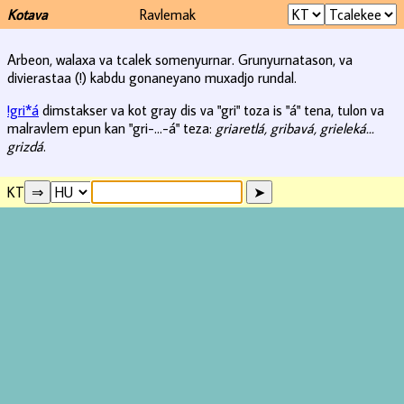
Kotava
Ravlemak
Arbeon, walaxa va tcalek somenyurnar. Grunyurnatason, va
divierastaa (!) kabdu gonaneyano muxadjo rundal.
!gri*á
dimstakser va kot gray dis va "gri" toza is "á" tena, tulon va
malravlem epun kan "gri-...-á" teza:
griaretlá, gribavá, grieleká...
grizdá
.
KT