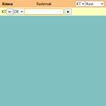
Kotava
Ravlemak
KT