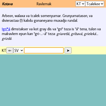
Kotava
Ravlemak
Arbeon, walaxa va tcalek somenyurnar. Grunyurnatason, va
divierastaa (!) kabdu gonaneyano muxadjo rundal.
!gri*á
dimstakser va kot gray dis va "gri" toza is "á" tena, tulon va
malravlem epun kan "gri-...-á" teza:
griaretlá, gribavá, grieleká...
grizdá
.
KT