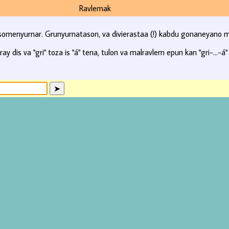
Ravlemak
 somenyurnar. Grunyurnatason, va divierastaa (!) kabdu gonaneyano m
y dis va "gri" toza is "á" tena, tulon va malravlem epun kan "gri-...-á"