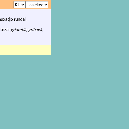
uxadjo rundal.
 teza:
griaretlá, gribavá,