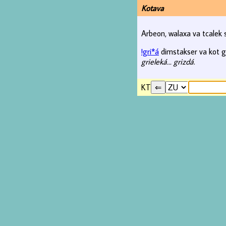
Kotava
Arbeon, walaxa va tcalek
!gri*á
dimstakser va kot gra
grieleká... grizdá
.
KT