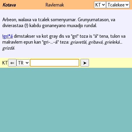
Kotava
Ravlemak
Arbeon, walaxa va tcalek somenyurnar. Grunyurnatason, va
divierastaa (!) kabdu gonaneyano muxadjo rundal.
!gri*á
dimstakser va kot gray dis va "gri" toza is "á" tena, tulon va
malravlem epun kan "gri-...-á" teza:
griaretlá, gribavá, grieleká...
grizdá
.
KT