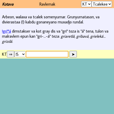
Kotava
Ravlemak
Arbeon, walaxa va tcalek somenyurnar. Grunyurnatason, va
divierastaa (!) kabdu gonaneyano muxadjo rundal.
!gri*á
dimstakser va kot gray dis va "gri" toza is "á" tena, tulon va
malravlem epun kan "gri-...-á" teza:
griaretlá, gribavá, grieleká...
grizdá
.
KT