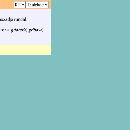
uxadjo rundal.
 teza:
griaretlá, gribavá,