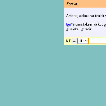
Kotava
Arbeon, walaxa va tcalek
!gri*á
dimstakser va kot gra
grieleká... grizdá
.
KT