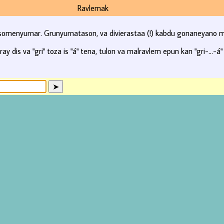
Ravlemak
 somenyurnar. Grunyurnatason, va divierastaa (!) kabdu gonaneyano m
y dis va "gri" toza is "á" tena, tulon va malravlem epun kan "gri-...-á"