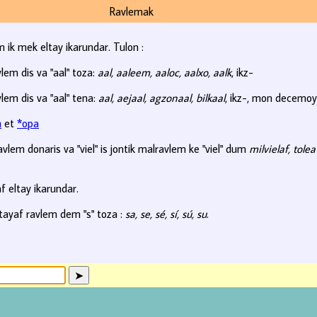
Ravlemak
 ik mek eltay ikarundar. Tulon :
lem dis va "aal" toza:
aal, aaleem, aaloc, aalxo, aalk
, ikz-
lem dis va "aal" tena:
aal, aejaal, agzonaal, bilkaal
, ikz-, mon decemoy 
n
et
*opa
vlem donaris va "viel" is jontik malravlem ke "viel" dum
milvielaf, tolea
f eltay ikarundar.
tayaf ravlem dem "s" toza :
sa, se, sé, sí, sú, su
.