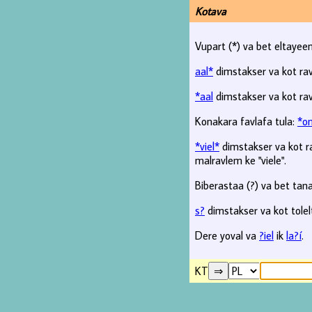
Kotava
Vupart (*) va bet eltayeem
aal*
dimstakser va kot rav
*aal
dimstakser va kot rav
Konakara favlafa tula:
*o
*viel*
dimstakser va kot ra
malravlem ke "viele".
Biberastaa (?) va bet tana
s?
dimstakser va kot tolel
Dere yoval va
?iel
ik
la?í
.
KT