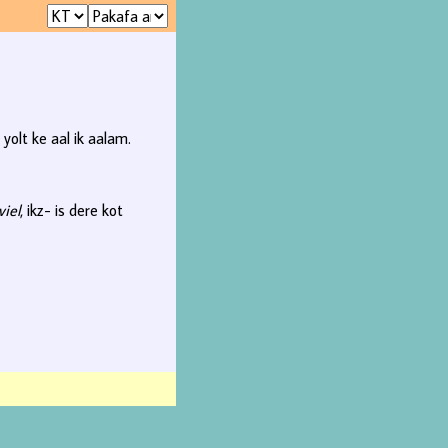
yolt ke aal ik aalam.
viel
, ikz- is dere kot