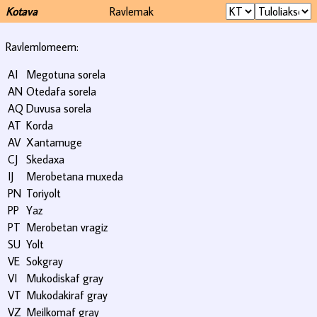
Kotava
Ravlemak
Ravlemlomeem:
AI
Megotuna sorela
AN
Otedafa sorela
AQ
Duvusa sorela
AT
Korda
AV
Xantamuge
CJ
Skedaxa
IJ
Merobetana muxeda
PN
Toriyolt
PP
Yaz
PT
Merobetan vragiz
SU
Yolt
VE
Sokgray
VI
Mukodiskaf gray
VT
Mukodakiraf gray
VZ
Meilkomaf gray