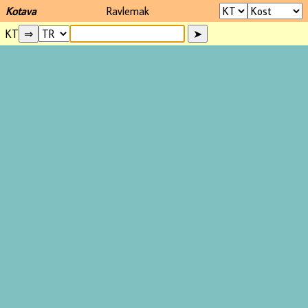
Kotava
Ravlemak
KT