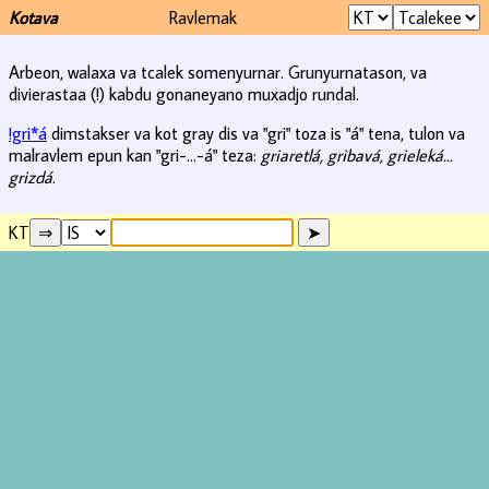
Kotava
Ravlemak
Arbeon, walaxa va tcalek somenyurnar. Grunyurnatason, va
divierastaa (!) kabdu gonaneyano muxadjo rundal.
!gri*á
dimstakser va kot gray dis va "gri" toza is "á" tena, tulon va
malravlem epun kan "gri-...-á" teza:
griaretlá, gribavá, grieleká...
grizdá
.
KT