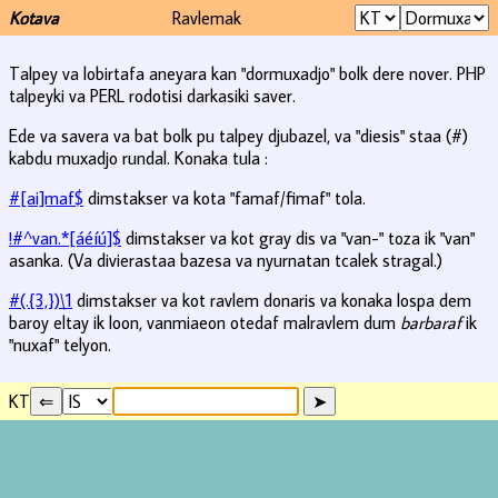
Kotava
Ravlemak
Talpey va lobirtafa aneyara kan "dormuxadjo" bolk dere nover. PHP
talpeyki va PERL rodotisi darkasiki saver.
Ede va savera va bat bolk pu talpey djubazel, va "diesis" staa (#)
kabdu muxadjo rundal. Konaka tula :
#[ai]maf$
dimstakser va kota "famaf/fimaf" tola.
!#^van.*[áéíú]$
dimstakser va kot gray dis va "van-" toza ik "van"
asanka. (Va divierastaa bazesa va nyurnatan tcalek stragal.)
#(.{3,})\1
dimstakser va kot ravlem donaris va konaka lospa dem
baroy eltay ik loon, vanmiaeon otedaf malravlem dum
barbaraf
ik
"nuxaf" telyon.
KT