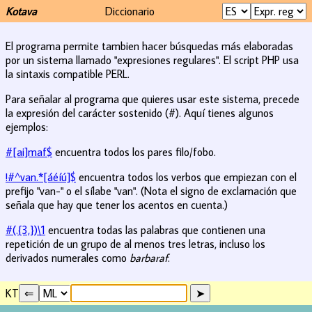
Kotava
Diccionario
El programa permite tambien hacer búsquedas más elaboradas
por un sistema llamado "expresiones regulares". El script PHP usa
la sintaxis compatible PERL.
Para señalar al programa que quieres usar este sistema, precede
la expresión del carácter sostenido (#). Aquí tienes algunos
ejemplos:
#[ai]maf$
encuentra todos los pares filo/fobo.
!#^van.*[áéíú]$
encuentra todos los verbos que empiezan con el
prefijo "van-" o el sílabe "van". (Nota el signo de exclamación que
señala que hay que tener los acentos en cuenta.)
#(.{3,})\1
encuentra todas las palabras que contienen una
repetición de un grupo de al menos tres letras, incluso los
derivados numerales como
barbaraf
.
KT