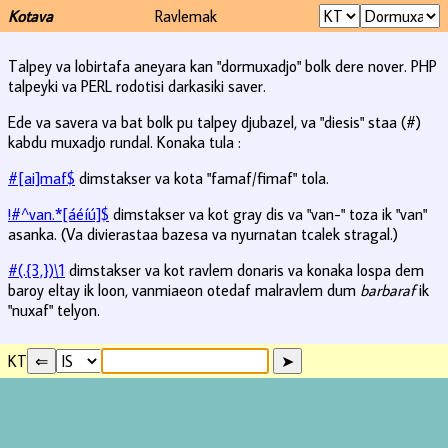
Kotava
Ravlemak
Talpey va lobirtafa aneyara kan "dormuxadjo" bolk dere nover. PHP
talpeyki va PERL rodotisi darkasiki saver.
Ede va savera va bat bolk pu talpey djubazel, va "diesis" staa (#)
kabdu muxadjo rundal. Konaka tula :
#[ai]maf$
dimstakser va kota "famaf/fimaf" tola.
!#^van.*[áéíú]$
dimstakser va kot gray dis va "van-" toza ik "van"
asanka. (Va divierastaa bazesa va nyurnatan tcalek stragal.)
#(.{3,})\1
dimstakser va kot ravlem donaris va konaka lospa dem
baroy eltay ik loon, vanmiaeon otedaf malravlem dum
barbaraf
ik
"nuxaf" telyon.
KT