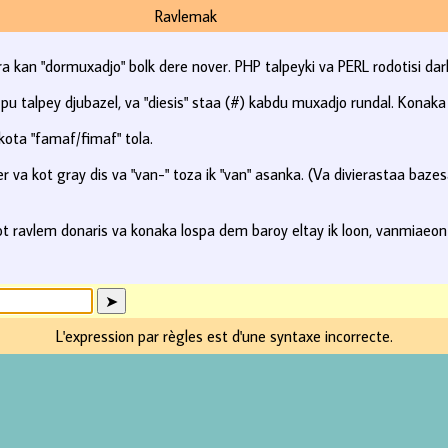
Ravlemak
a kan "dormuxadjo" bolk dere nover. PHP talpeyki va PERL rodotisi dark
pu talpey djubazel, va "diesis" staa (#) kabdu muxadjo rundal. Konaka 
ota "famaf/fimaf" tola.
 va kot gray dis va "van-" toza ik "van" asanka. (Va divierastaa baze
t ravlem donaris va konaka lospa dem baroy eltay ik loon, vanmiae
L'expression par règles est d'une syntaxe incorrecte.