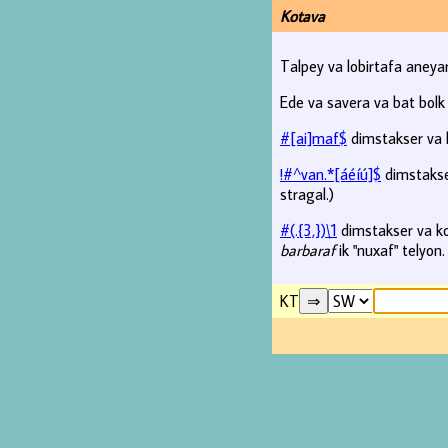
Kotava
Talpey va lobirtafa aneyar
Ede va savera va bat bolk 
#[ai]maf$
dimstakser va k
!#^van.*[áéíú]$
dimstakser
stragal.)
#(.{3,})\1
dimstakser va ko
barbaraf
ik "nuxaf" telyon.
KT