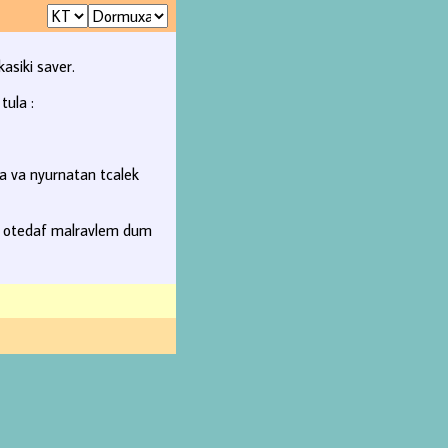
asiki saver.
tula :
sa va nyurnatan tcalek
on otedaf malravlem dum