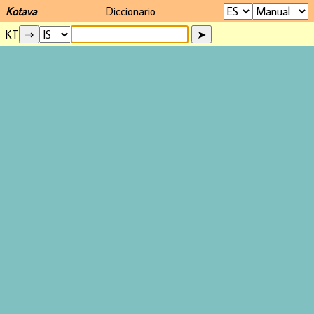
Kotava
Diccionario
KT