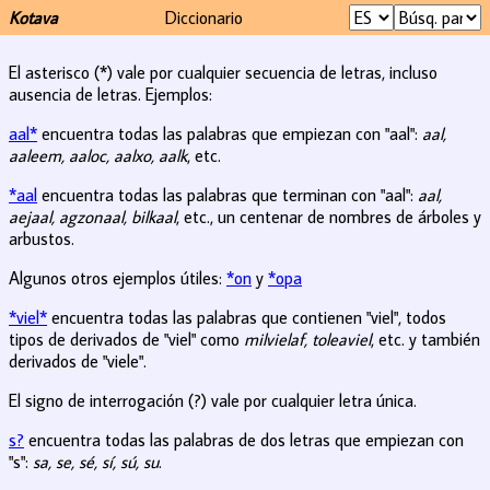
Kotava
Diccionario
El asterisco (*) vale por cualquier secuencia de letras, incluso
ausencia de letras. Ejemplos:
aal*
encuentra todas las palabras que empiezan con "aal":
aal,
aaleem, aaloc, aalxo, aalk
, etc.
*aal
encuentra todas las palabras que terminan con "aal":
aal,
aejaal, agzonaal, bilkaal
, etc., un centenar de nombres de árboles y
arbustos.
Algunos otros ejemplos útiles:
*on
y
*opa
*viel*
encuentra todas las palabras que contienen "viel", todos
tipos de derivados de "viel" como
milvielaf, toleaviel
, etc. y también
derivados de "viele".
El signo de interrogación (?) vale por cualquier letra única.
s?
encuentra todas las palabras de dos letras que empiezan con
"s":
sa, se, sé, sí, sú, su
.