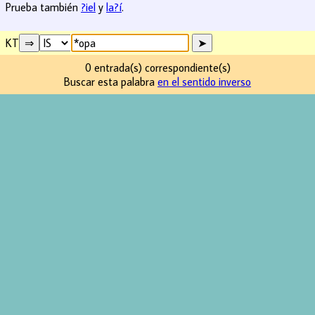
Prueba también
?iel
y
la?í
.
KT
0 entrada(s) correspondiente(s)
Buscar esta palabra
en el sentido inverso