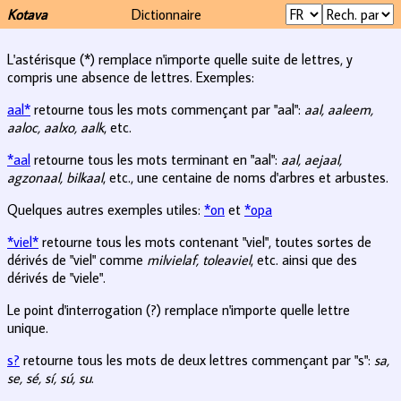
Kotava
Dictionnaire
L'astérisque (*) remplace n'importe quelle suite de lettres, y
compris une absence de lettres. Exemples:
aal*
retourne tous les mots commençant par "aal":
aal, aaleem,
aaloc, aalxo, aalk
, etc.
*aal
retourne tous les mots terminant en "aal":
aal, aejaal,
agzonaal, bilkaal
, etc., une centaine de noms d'arbres et arbustes.
Quelques autres exemples utiles:
*on
et
*opa
*viel*
retourne tous les mots contenant "viel", toutes sortes de
dérivés de "viel" comme
milvielaf, toleaviel
, etc. ainsi que des
dérivés de "viele".
Le point d'interrogation (?) remplace n'importe quelle lettre
unique.
s?
retourne tous les mots de deux lettres commençant par "s":
sa,
se, sé, sí, sú, su
.