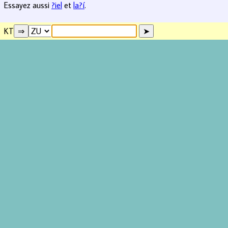
Essayez aussi
?iel
et
la?í
.
KT