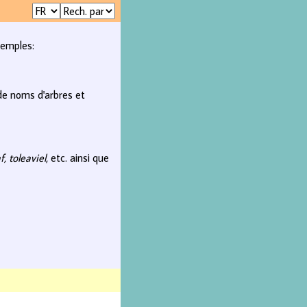
xemples:
 de noms d'arbres et
f, toleaviel
, etc. ainsi que