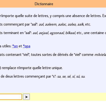
Dictionnaire
n'importe quelle suite de lettres, y compris une absence de lettres. E
ts commençant par "aal":
aal, aaleem, aaloc, aalxo, aalk
, etc.
s terminant en "aal":
aal, aejaal, agzonaal, bilkaal
, etc., une centaine
 utiles:
*on
et
*opa
ts contenant "viel", toutes sortes de dérivés de "viel" comme
milviela
?) remplace n'importe quelle lettre unique.
 de deux lettres commençant par "s":
sa, se, sé, sí, sú, su
.