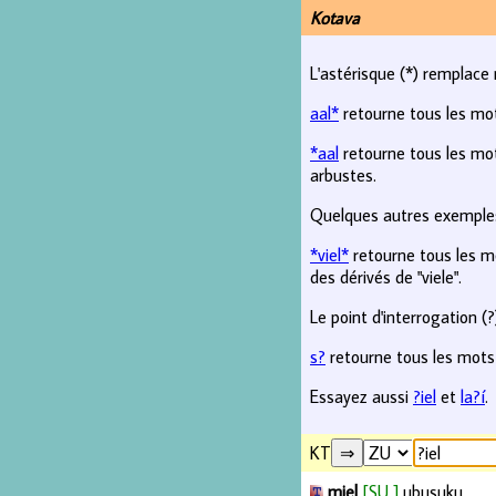
Kotava
L'astérisque (*) remplace 
aal*
retourne tous les mo
*aal
retourne tous les mot
arbustes.
Quelques autres exemples
*viel*
retourne tous les mo
des dérivés de "viele".
Le point d'interrogation (
s?
retourne tous les mots
Essayez aussi
?iel
et
la?í
.
KT
miel
[SU ]
ubusuku