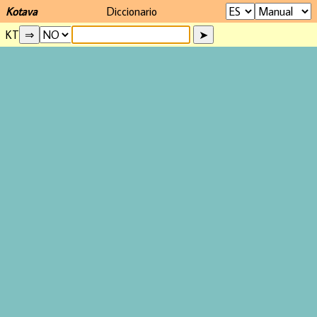
Kotava
Diccionario
KT