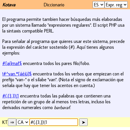
Kotava
Diccionario
El programa permite tambien hacer búsquedas más elaboradas
por un sistema llamado "expresiones regulares". El script PHP usa
la sintaxis compatible PERL.
Para señalar al programa que quieres usar este sistema, precede
la expresión del carácter sostenido (#). Aquí tienes algunos
ejemplos:
#[ai]maf$
encuentra todos los pares filo/fobo.
!#^van.*[áéíú]$
encuentra todos los verbos que empiezan con el
prefijo "van-" o el sílabe "van". (Nota el signo de exclamación que
señala que hay que tener los acentos en cuenta.)
#(.{3,})\1
encuentra todas las palabras que contienen una
repetición de un grupo de al menos tres letras, incluso los
derivados numerales como
barbaraf
.
KT