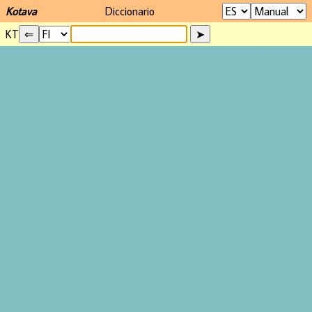
Kotava
Diccionario
KT