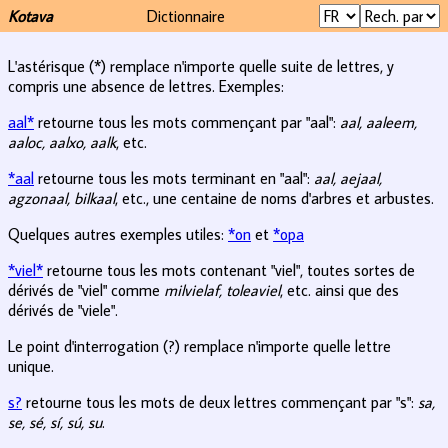
Kotava
Dictionnaire
L'astérisque (*) remplace n'importe quelle suite de lettres, y
compris une absence de lettres. Exemples:
aal*
retourne tous les mots commençant par "aal":
aal, aaleem,
aaloc, aalxo, aalk
, etc.
*aal
retourne tous les mots terminant en "aal":
aal, aejaal,
agzonaal, bilkaal
, etc., une centaine de noms d'arbres et arbustes.
Quelques autres exemples utiles:
*on
et
*opa
*viel*
retourne tous les mots contenant "viel", toutes sortes de
dérivés de "viel" comme
milvielaf, toleaviel
, etc. ainsi que des
dérivés de "viele".
Le point d'interrogation (?) remplace n'importe quelle lettre
unique.
s?
retourne tous les mots de deux lettres commençant par "s":
sa,
se, sé, sí, sú, su
.