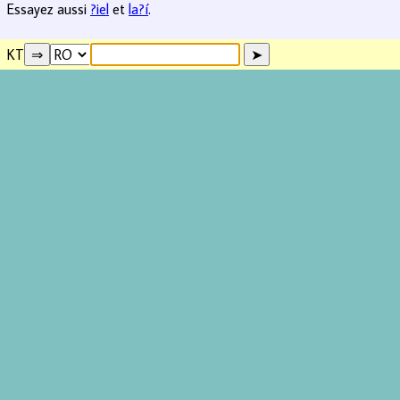
Essayez aussi
?iel
et
la?í
.
KT