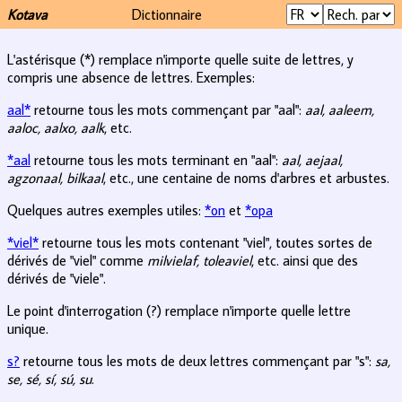
Kotava
Dictionnaire
L'astérisque (*) remplace n'importe quelle suite de lettres, y
compris une absence de lettres. Exemples:
aal*
retourne tous les mots commençant par "aal":
aal, aaleem,
aaloc, aalxo, aalk
, etc.
*aal
retourne tous les mots terminant en "aal":
aal, aejaal,
agzonaal, bilkaal
, etc., une centaine de noms d'arbres et arbustes.
Quelques autres exemples utiles:
*on
et
*opa
*viel*
retourne tous les mots contenant "viel", toutes sortes de
dérivés de "viel" comme
milvielaf, toleaviel
, etc. ainsi que des
dérivés de "viele".
Le point d'interrogation (?) remplace n'importe quelle lettre
unique.
s?
retourne tous les mots de deux lettres commençant par "s":
sa,
se, sé, sí, sú, su
.