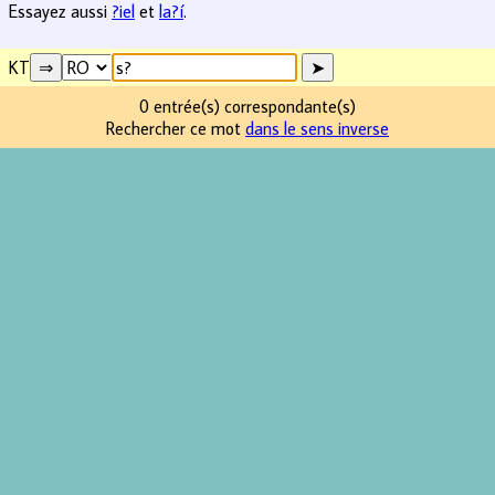
Essayez aussi
?iel
et
la?í
.
KT
0 entrée(s) correspondante(s)
Rechercher ce mot
dans le sens inverse