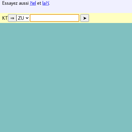
Essayez aussi
?iel
et
la?í
.
KT