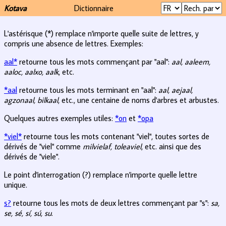
Kotava
Dictionnaire
L'astérisque (*) remplace n'importe quelle suite de lettres, y
compris une absence de lettres. Exemples:
aal*
retourne tous les mots commençant par "aal":
aal, aaleem,
aaloc, aalxo, aalk
, etc.
*aal
retourne tous les mots terminant en "aal":
aal, aejaal,
agzonaal, bilkaal
, etc., une centaine de noms d'arbres et arbustes.
Quelques autres exemples utiles:
*on
et
*opa
*viel*
retourne tous les mots contenant "viel", toutes sortes de
dérivés de "viel" comme
milvielaf, toleaviel
, etc. ainsi que des
dérivés de "viele".
Le point d'interrogation (?) remplace n'importe quelle lettre
unique.
s?
retourne tous les mots de deux lettres commençant par "s":
sa,
se, sé, sí, sú, su
.